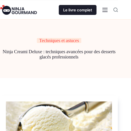
Passer
au
Le livre complet
contenu
Techniques et astuces
Ninja Creami Deluxe : techniques avancées pour des desserts
glacés professionnels