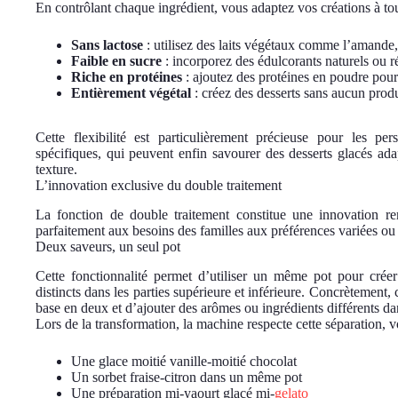
En contrôlant chaque ingrédient, vous adaptez vos créations à tous
Sans lactose
: utilisez des laits végétaux comme l’amande,
Faible en sucre
: incorporez des édulcorants naturels ou r
Riche en protéines
: ajoutez des protéines en poudre pour 
Entièrement végétal
: créez des desserts sans aucun prod
Cette flexibilité est particulièrement précieuse pour les pe
spécifiques, qui peuvent enfin savourer des desserts glacés ad
texture.
L’innovation exclusive du double traitement
La fonction de double traitement constitue une innovation 
parfaitement aux besoins des familles aux préférences variées ou po
Deux saveurs, un seul pot
Cette fonctionnalité permet d’utiliser un même pot pour créer
distincts dans les parties supérieure et inférieure. Concrètement,
base en deux et d’ajouter des arômes ou ingrédients différents d
Lors de la transformation, la machine respecte cette séparation, 
Une glace moitié vanille-moitié chocolat
Un sorbet fraise-citron dans un même pot
Une préparation mi-yaourt glacé mi-
gelato