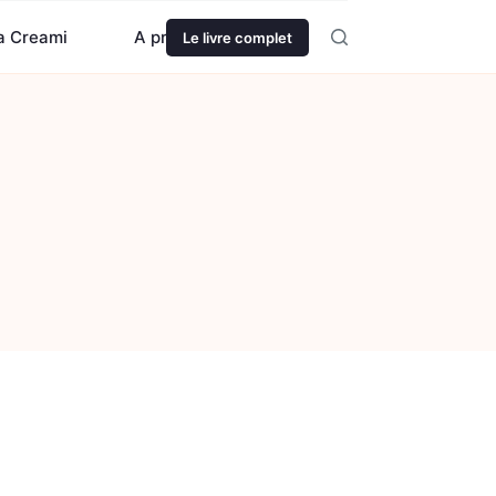
ja Creami
A propos
Le livre complet