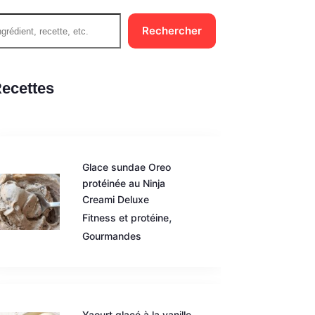
echercher
Rechercher
ecettes
Glace sundae Oreo
protéinée au Ninja
Creami Deluxe
,
Fitness et protéine
Gourmandes
Yaourt glacé à la vanille