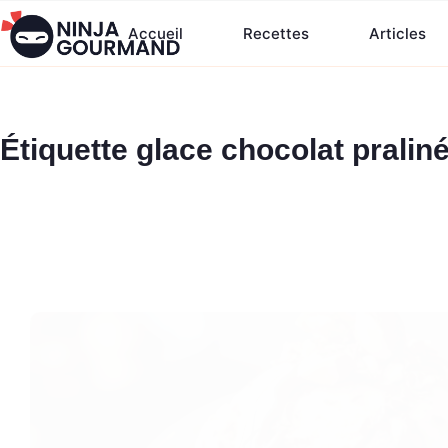
Passer
Accueil
Recettes
Articles
au
contenu
Étiquette
glace chocolat pralin