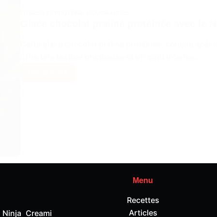
FITNESS ET PROTÉINE
,
GOURMANDES
Glace chocolat praliné protéinée avec le 
Cette glace chocolat praliné protéinée, conçue spéci
offre une texture onctueuse et un goût intense…
Lire la suite
Glace
chocolat
praliné
protéinée
avec
le
Ninja
Creami
Deluxe
Menu
Recettes
Articles
 Ninja Creami