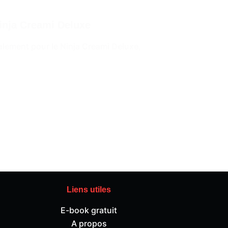
Ninja Creami Deluxe
alement pour le Ninja Creami Deluxe,
Liens utiles
E-book gratuit
A propos