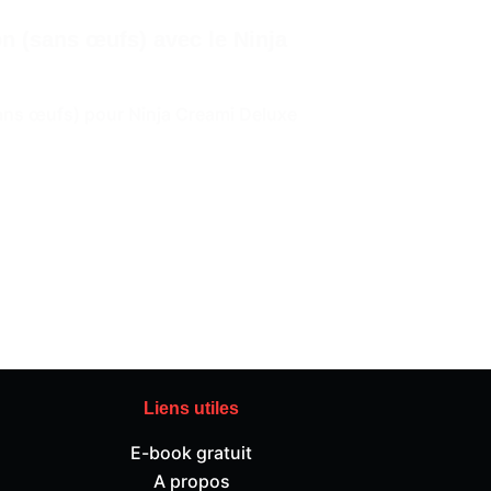
n (sans œufs) avec le Ninja
sans œufs) pour Ninja Creami Deluxe
Liens utiles
E-book gratuit
A propos