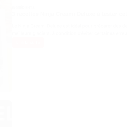
INGRÉDIENTS
3 recettes Ninja Creami Deluxe à tester ce
Le Ninja Creami Deluxe est idéal pour préparer des 
meilleurs glaciers, à condition d’éviter certaines erre
Lire la suite
3
recettes
Ninja
Creami
Deluxe
à
tester
cet
été
2026