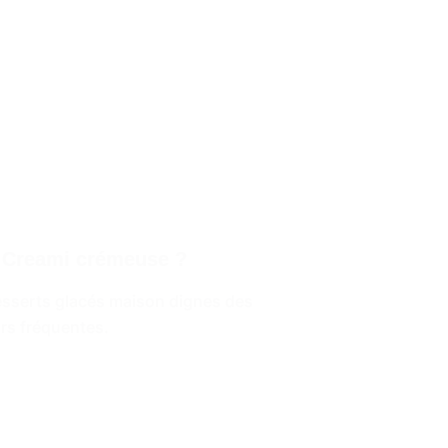
a Creami crémeuse ?
desserts glacés maison dignes des
urs fréquentes.