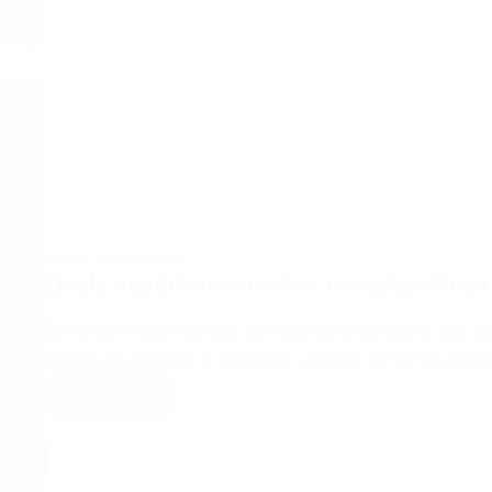
Lite
Ice
Cream
sur
le
Ninja
Creami
GUIDE
,
INGRÉDIENTS
Quels ingrédients rendent une glace Ninj
Le Ninja Creami Deluxe est idéal pour préparer des 
meilleurs glaciers, à condition d’éviter certaines erre
Lire la suite
Quels
ingrédients
rendent
une