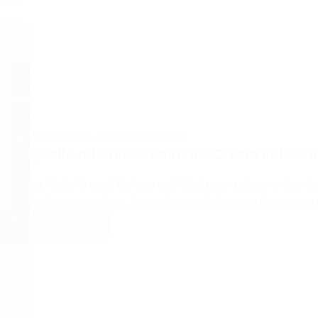
hiver
COMPARATIFS
,
GUIDE
,
INGRÉDIENTS
Quelle différence entre Ice Cream et Lite 
Le Ninja Creami Deluxe est idéal pour préparer des 
meilleurs glaciers, à condition d’éviter certaines erre
Lire la suite
Quelle
différence
entre
Ice
Cream
et