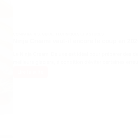
COMPARATIFS
,
GUIDE
,
TECHNIQUES ET ASTUCES
Ninja Creami vaut-il encore le coup en 202
Le Ninja Creami Deluxe est idéal pour préparer des 
meilleurs glaciers, à condition d’éviter certaines erre
Lire la suite
Ninja
Creami
vaut-
il
encore
le
coup
en
2026