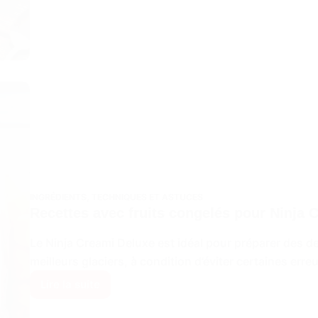
glace
Ninja
Creami
crémeuse
?
INGRÉDIENTS
,
TECHNIQUES ET ASTUCES
Recettes avec fruits congelés pour Ninja 
Le Ninja Creami Deluxe est idéal pour préparer des 
meilleurs glaciers, à condition d’éviter certaines erre
Lire la suite
Recettes
avec