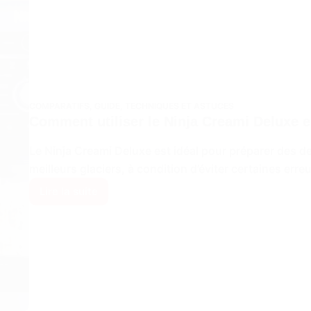
?
Notre
avis
!
COMPARATIFS
,
GUIDE
,
TECHNIQUES ET ASTUCES
Comment utiliser le Ninja Creami Deluxe e
Le Ninja Creami Deluxe est idéal pour préparer des 
meilleurs glaciers, à condition d’éviter certaines erre
Lire la suite
Comment
utiliser
le
Ninja
Creami
Deluxe
en