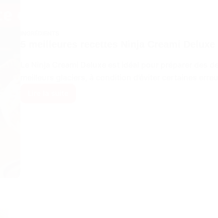
INGRÉDIENTS
5 meilleures recettes Ninja Creami Deluxe
Le Ninja Creami Deluxe est idéal pour préparer des 
meilleurs glaciers, à condition d’éviter certaines erre
Lire la suite
5
meilleures
recettes
Ninja
Creami
Deluxe
tendance
en
2026