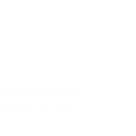
Creami (standard et Deluxe)
desserts glacés maison dignes des
urs fréquentes.