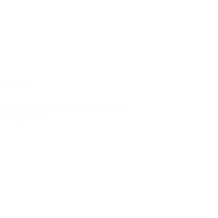
n hiver
desserts glacés maison dignes des
urs fréquentes.