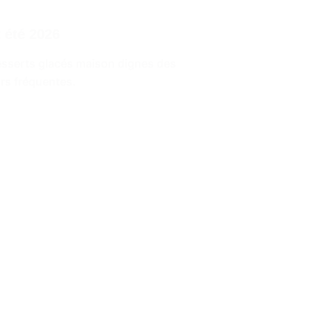
t été 2026
desserts glacés maison dignes des
urs fréquentes.