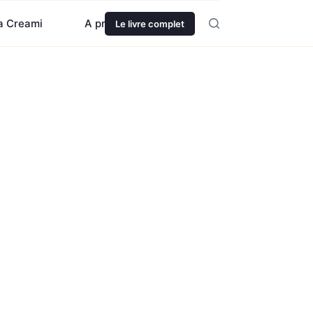
ja Creami
A propos
Le livre complet