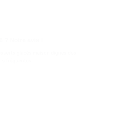
6 ? Notre avis !
desserts glacés maison dignes des
urs fréquentes.