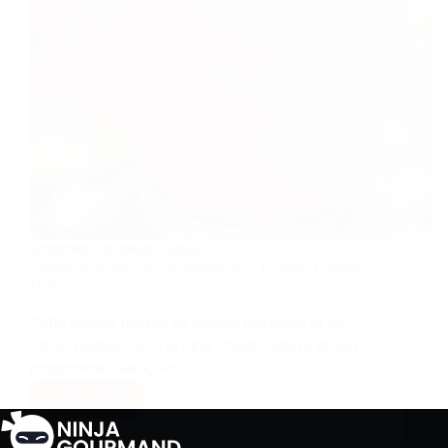
BOISSONS
,
RÉGIMES
,
VEGAN
Slushie pastèque citron maison avec le Ninja Creami
Deluxe
Cette recette maison de slushie pastèque et au
citron, réalisée avec le Ninja Creami Deluxe et son
programme Slushi, vous…
Lire la suite
Slushie
pastèque
citron