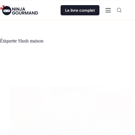
Passer
au
Le livre complet
contenu
Étiquette
Slush maison