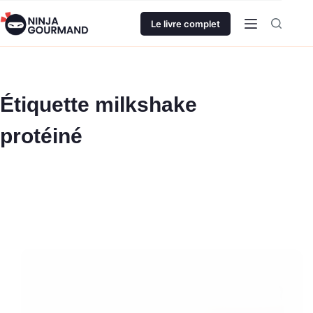
Passer
au
Le livre complet
contenu
Étiquette
milkshake
protéiné