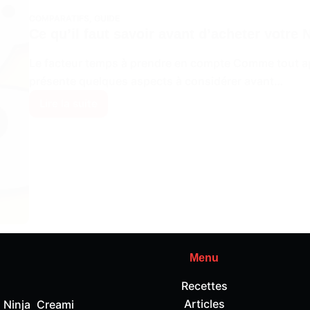
COMPARATIFS
,
GUIDE
Ce qu’il faut savoir avant d’acheter votre
Le facteur temps à prendre en compte Comme tout app
présente quelques aspects à considérer avant…
Lire la suite
Ce
qu’il
faut
savoir
avant
d’acheter
votre
Ninja
Creami
Menu
Deluxe
Recettes
Articles
 Ninja Creami