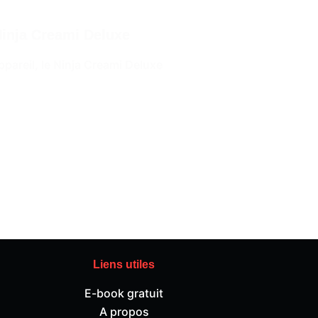
 Ninja Creami Deluxe
areil, le Ninja Creami Deluxe
Liens utiles
E-book gratuit
A propos